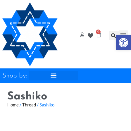
0
Op
Quilt
Free Q
Shop by:
Sashiko
Home
/
Thread
/ Sashiko