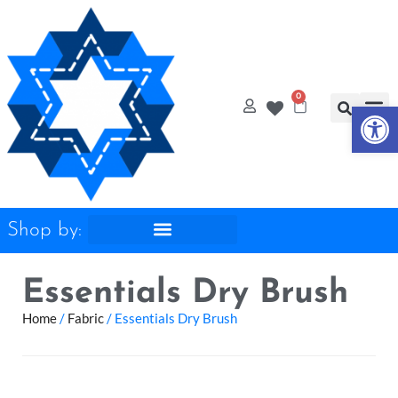
0
Op
Quilt
Free Q
Shop by:
Essentials Dry Brush
Home
/
Fabric
/ Essentials Dry Brush