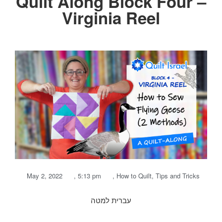
Quilt Along Block Four –
Virginia Reel
May 2, 2022
,
5:13 pm
,
How to Quilt
,
Tips and Tricks
עברית למטה