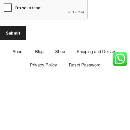
About
Blog
Shop
Shipping and Delivery
Privacy Policy
Reset Password
How to Turn on Hebrew Subtitles in YouTube
Contact
Follow:
Phone: 055-272-8892