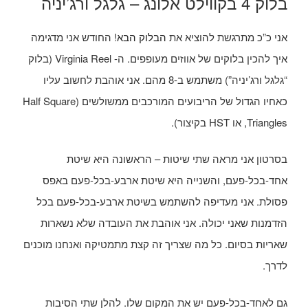
בלוק 4 בקווילט אלונג – גלגל ורג’יניה
אני כ”כ מתרגשת להוציא את
הבלוק הבא
! החודש אני מדגימה
איך להכין בלוקים של אווזים מעופפים. ה- Virginia Reel (בלוק
“גלגל ורג’יניה”) משתמש ב-8 מהם. אני אוהבת לחשוב עליו
כאחיו הגדול של הריבועים המורכבים ממשולשים (Half Square
Triangles, או HST בקיצור).
בסרטון אני מראה שתי שיטות – הראשונה היא שיטת
אחד-בכל-פעם, והשנייה היא שיטת ארבע-בכל-פעם באפס
פסולת. אני מעדיפה להשתמש בשיטת ארבע-בכל-פעם בכל
הזדמנות שאני יכולה. אני אוהבת את העובדה שלא נשארות
שאריות בסיום. כל מה שצריך זה קצת מתמטיקה ואנחנו מוכנים
לדרך.
גם לאחד-בכל-פעם יש את המקום שלו. להלן שתי הסיבות