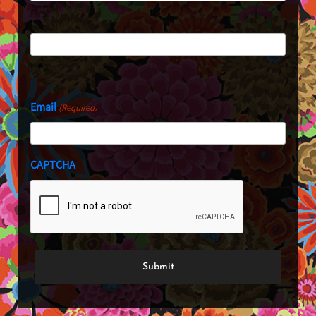
First
Last
Email
(Required)
CAPTCHA