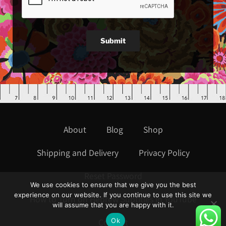
Submit
About
Blog
Shop
Shipping and Delivery
Privacy Policy
Reset Password
We use cookies to ensure that we give you the best
experience on our website. If you continue to use this site we
How to Turn on Hebrew Subtitles in YouTube
will assume that you are happy with it.
Ok
Contact