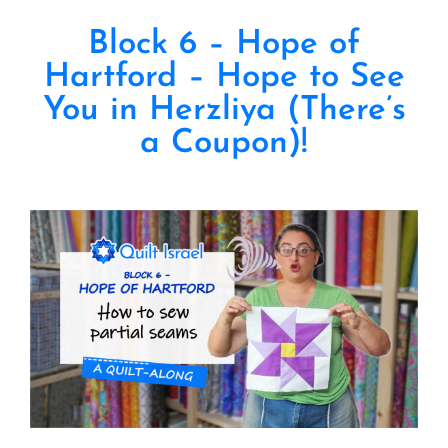
Block 6 – Hope of
Hartford – Hope to See
You in Herzliya (There’s
a Coupon)!