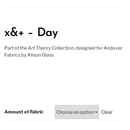
x&+ – Day
Part of the
Art Theory
Collection, designed for Andover
Fabrics by Alison Glass
15.00
₪
–
180.00
₪
Amount of Fabric
Clear