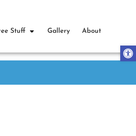
ree Stuff
Gallery
About
Op