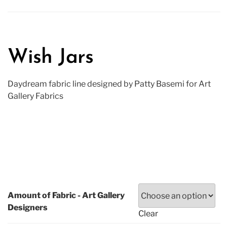
Wish Jars
Daydream fabric line designed by Patty Basemi for Art
Gallery Fabrics
15.00
₪
–
180.00
₪
Amount of Fabric - Art Gallery
Designers
Clear