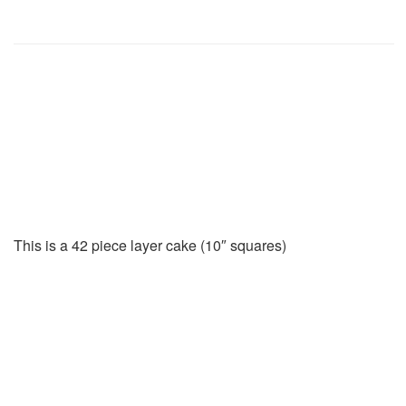
Batiks: Terrain by Lunn Studios – Complete Collection
Artisan Batiks: Terrain
by Lunn Studios –
Complete Collection
This is a 42 piece layer cake (10″ squares)
190.00
₪