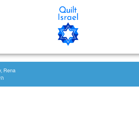
ע
Blog
F
Classes
Contact
joy, Rena