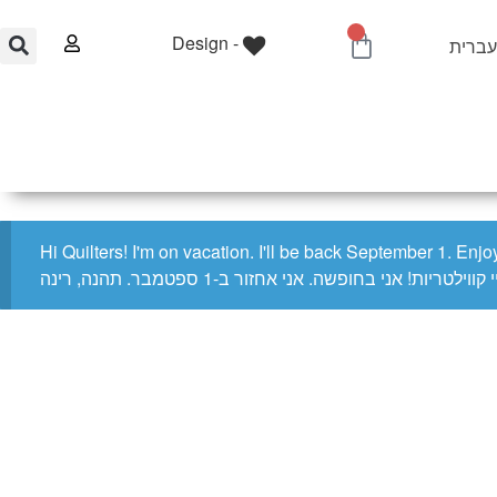
0
Design -
Account
ברית
0.00
₪
Home
Shop
Quilting Services
Hi Quilters! I'm on vacation. I'll be back September 1. En
היי קווילטריות! אני בחופשה. אני אחזור ב-1 ספטמבר. תהנה, רינה
Home
/
Fabric
/
Precuts
/
Layer Cakes (10" Squares)
/ Artisan