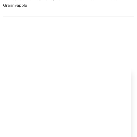
Grannyapple
Bee Plaids Homemade
Grannyapple