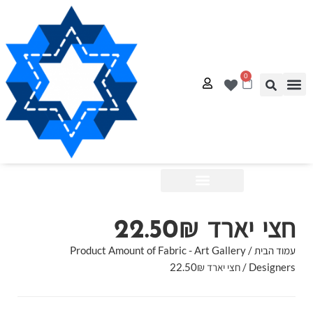
0
אל – עמוד הבית
דנאות
ג ייחודיים
לטים בחינם
רת קשר
Shop by:
חצי יארד 22.50₪
עמוד הבית
/ Product Amount of Fabric - Art Gallery
Designers / חצי יארד 22.50₪