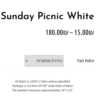
Sunday Picnic White
180.00
₪
–
15.00
₪
כמות הבד
All fabric is 100% Cotton unless specified
Yardage is cut from 44″/45″ wide bolts of fabric
Fat quarters measure approximately 18″ x 22″