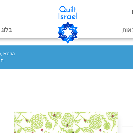
בלוג
אות
oy, Rena
היי