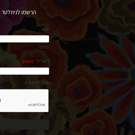
הרשמו לניוזלטר ו
שם
פרטי
דוא"ל
(חובה)
CAPTCHA