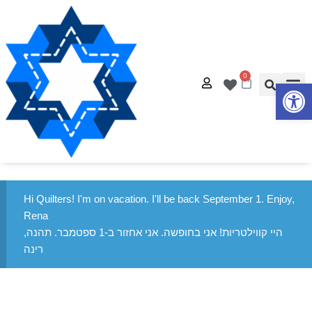
0
פתח סרגל נגישות
אל – עמוד הבית
דנאות
ג ייחודיים
לטים בחינם
רת קשר
Hi Quilters! I'm on vacation. I'll be back September 1. Enjoy,
Rena
היי קווילטריות! אני בחופשה. אני אחזור ב-1 ספטמבר. תהנה,
רינה