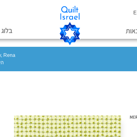
E
בלוג
אות
oy, Rena
היי
/ ME