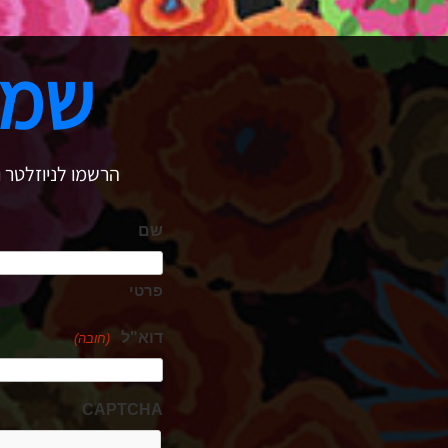
שמר
הרשמו לניוזלטר ו
שם
פרטי
דוא"ל
(חובה)
CAPTCHA