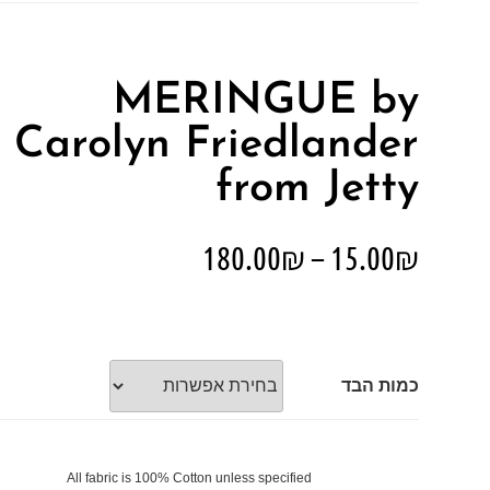
MERINGUE by
Carolyn Friedlander
from Jetty
180.00
₪
–
15.00
₪
כמות הבד
All fabric is 100% Cotton unless specified