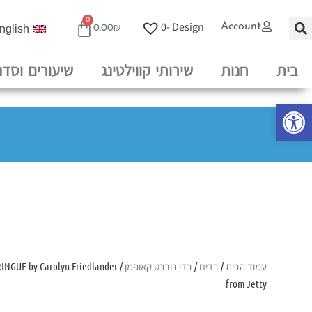
0
0
Design -
Account
nglish
0.00
₪
בית
חנות
שירותי קווילטינג
שיעורים וסדנ
פתח סרגל נגישות
עמוד הבית
/
בדים
/
בדי רוברט קאופמן
RINGUE by Carolyn Friedlander
from Jetty