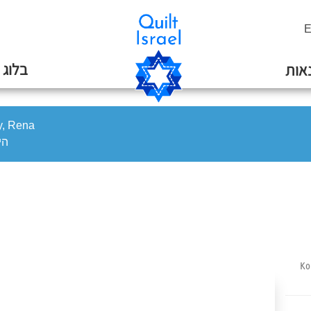
E
בלוג
אות
oy, Rena
היי
Ko