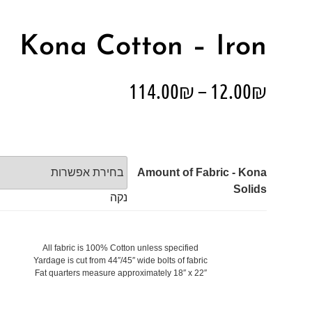
Kona Cotton – Iron
114.00
₪
–
12.00
₪
Amount of Fabric - Kona
Solids
נקה
All fabric is 100% Cotton unless specified
Yardage is cut from 44″/45″ wide bolts of fabric
Fat quarters measure approximately 18″ x 22″