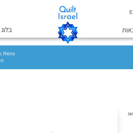
E
בלוג
אות
oy, Rena
היי
/ Ja