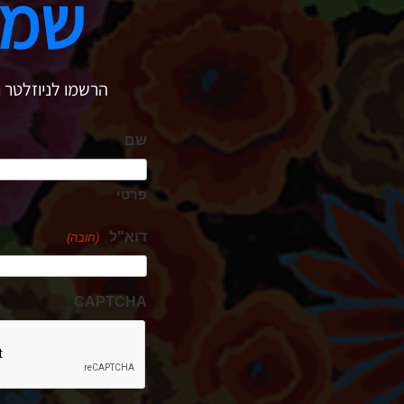
שמר
הרשמו לניוזלטר ו
שם
פרטי
דוא"ל
(חובה)
CAPTCHA