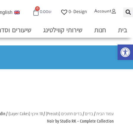
0
0
Design -
Account
nglish
0.00
₪
בית
חנות
שירותי קווילטינג
שיעורים וסדנ
פתח סרגל נגישות
עמוד הבית
/
בדים
/
בדים חתוכים (Precuts)
/
10 אינץ (Layer Cakes)
rdin
Noir by Studio RK – Complete Collection