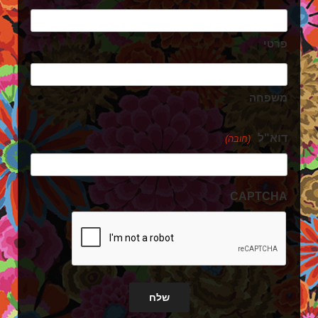
פרטי
משפחה
דוא"ל
(חובה)
CAPTCHA
שלח