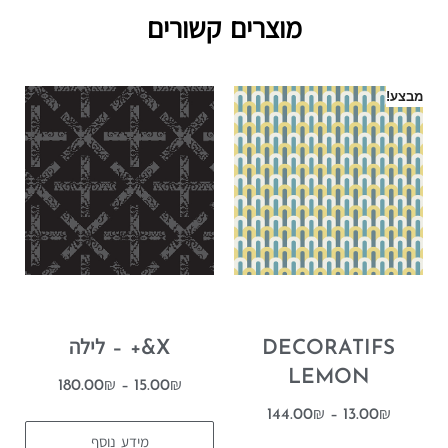
מוצרים קשורים
מבצע!
DECORATIFS
X&+ – לילה
LEMON
180.00
₪
–
15.00
₪
144.00
₪
–
13.00
₪
מידע נוסף