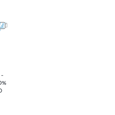
L
–
0%
O