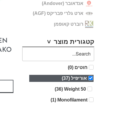
אנדאובר (Andover)
ארט גלרי פבריקס (AGF)
רוברט קאופמן
L
EN
קטגורית מוצר
AKO
חוטים
(
0
)
אוריפיל
(
37
)
)
36
(
50 Weight
)
1
(
Monofilament