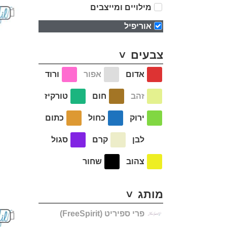
מילויים ומייצבים
אוריפיל
צבעים
אדום
אפור
ורוד
זהב
חום
טורקיז
ירוק
כחול
כתום
לבן
קרם
סגול
צהוב
שחור
מותג
פרי ספיריט (FreeSpirit)