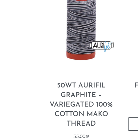
50WT AURIFIL
8
GRAPHITE –
VARIEGATED 100%
COTTON MAKO
THREAD
55.00
₪