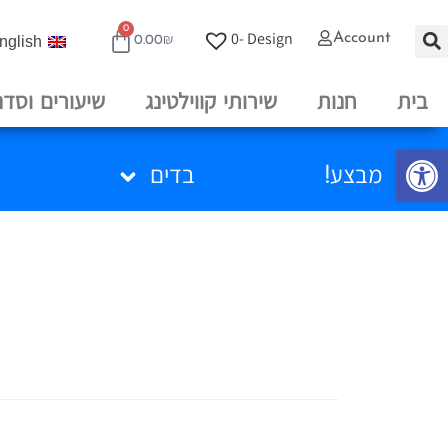
0
0
Design -
Account
nglish
0.00
₪
בית
חנות
שירותי קווילטינג
שיעורים וסדנ
פתח סרגל נגישות
מבצע!
בדים