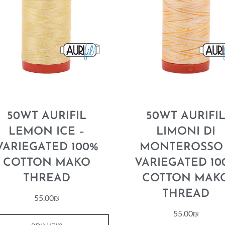
50WT AURIFIL
50WT AURIFI
LEMON ICE –
LIMONI DI
VARIEGATED 100%
MONTEROSSO 
COTTON MAKO
VARIEGATED 10
THREAD
COTTON MAK
THREAD
55.00
₪
55.00
₪
מידע נוסף