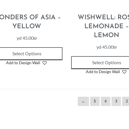
ONDERS OF ASIA –
WISHWELL: RO
YELLOW
LEMONADE –
LEMON
yd
45.00
₪
yd
45.00
₪
Select Options
Select Options
Add to Design Wall
Add to Design Wall
←
5
4
3
2