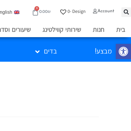
0
0
Design -
Account
nglish
0.00
₪
בית
חנות
שירותי קווילטינג
שיעורים וסדנ
פתח סרגל נגישות
מבצע!
בדים