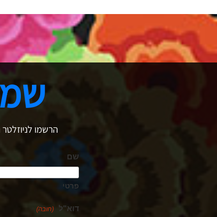
שמר
הרשמו לניוזלטר ו
שם
פרטי
דוא"ל
(חובה)