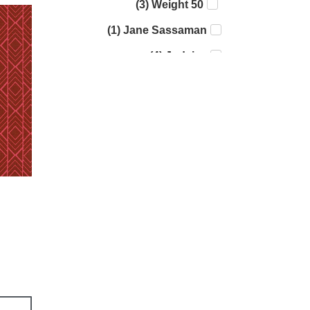
)
3
(
50 Weight
)
1
(
Jane Sassaman
)
4
(
Judaica
)
7
(
Riley Blake
)
1
(
Yardage - Batik
)
1
(
Yardage - Ombre
)
16
(
Yardage - Print
)
7
(
Yardage - Solid
)
3
(
Lori Holt