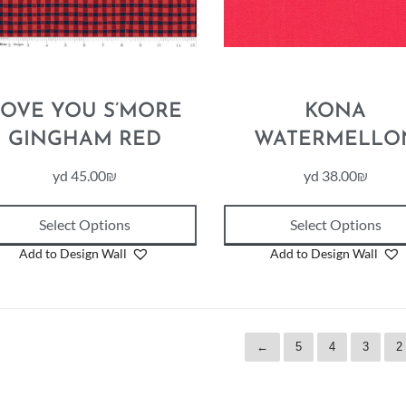
OVE YOU S’MORE
KONA
GINGHAM RED
WATERMELLO
yd
45.00
₪
yd
38.00
₪
Select Options
Select Options
Add to Design Wall
Add to Design Wall
←
5
4
3
2