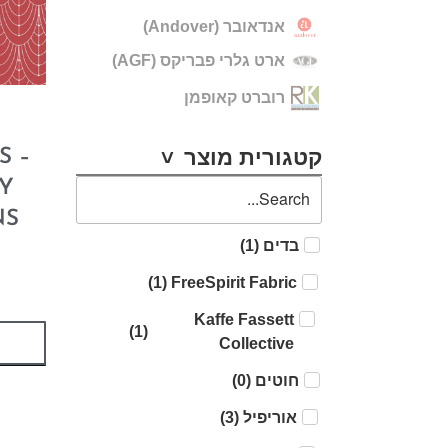
אנדאובר (Andover)
ארט גלרי פבריקס (AGF)
רוברט קאופמן
קטגורית מוצר
S –
Y
NS
בדים
(
1
)
)
1
(
FreeSpirit Fabric
Kaffe Fassett
)
1
(
Collective
חוטים
(
0
)
אוריפיל
(
3
)