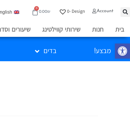
0
0
Design -
Account
nglish
0.00
₪
בית
חנות
שירותי קווילטינג
שיעורים וסדנ
פתח סרגל נגישות
מבצע!
בדים