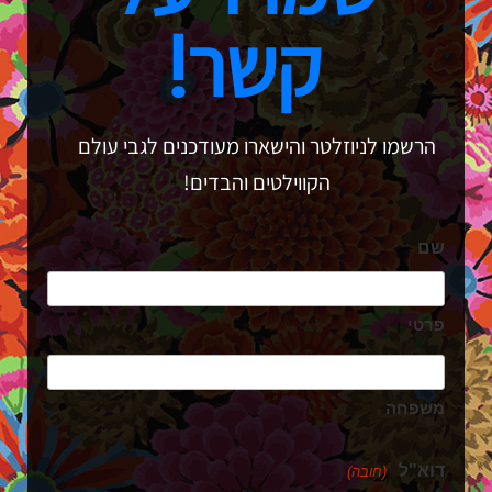
קשר!
הרשמו לניוזלטר והישארו מעודכנים לגבי עולם
הקווילטים והבדים!
שם
פרטי
משפחה
דוא"ל
(חובה)